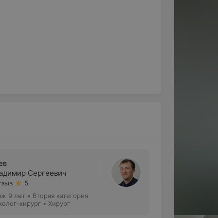
ев
адимир Сергеевич
тзыв
5
аж 9 лет
•
Вторая категория
колог-хирург • Хирург