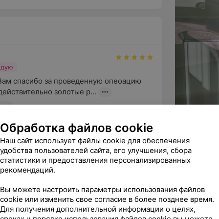
ндую
ам спасибо за проведенную опеоацию 
 действительно золотые р...
ург
Обработка файлов cookie
Наш сайт использует файлы cookie для обеспечения
удобства пользователей сайта, его улучшения, сбора
арность Козловскому Дмитрию 
статистики и предоставления персонализированных
е побоюсь сказать врачу с большо...
рекомендаций.
Хирургия
Вы можете настроить параметры использования файлов
cookie или изменить свое согласие в более позднее время.
Для получения дополнительной информации о целях,
сроках и порядке использования файлов cookie вы можете