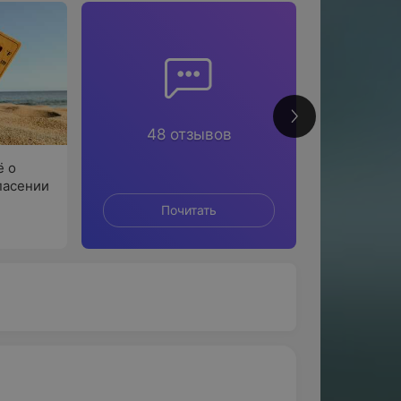
3
48 отзывов
ё о
пасении
Почитать
По