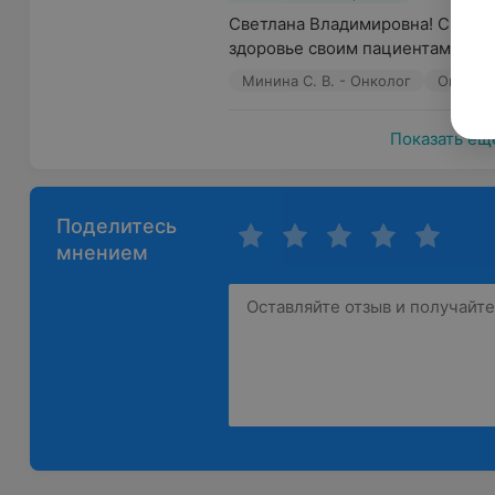
Светлана Владимировна! С днем 
здоровье своим пациентам!!!
Минина С. В. - Онколог
Онколо
Показать ещ
Поделитесь
мнением