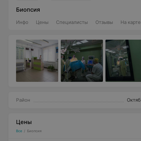
Биопсия
Инфо
Цены
Специалисты
Отзывы
На карте
Район
Октяб
Цены
Все
/
Биопсия