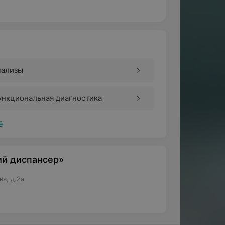
нализы
ункциональная диагностика
ё
ий диспансер»
а, д.2а